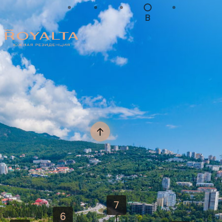
В

Выбрать квартиру

Выбрать квартиру