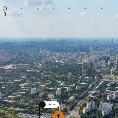
З
6
Корпус